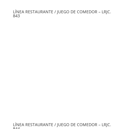
LÍNEA RESTAURANTE / JUEGO DE COMEDOR – LRJC.
843
LÍNEA RESTAURANTE / JUEGO DE COMEDOR – LRJC.
844