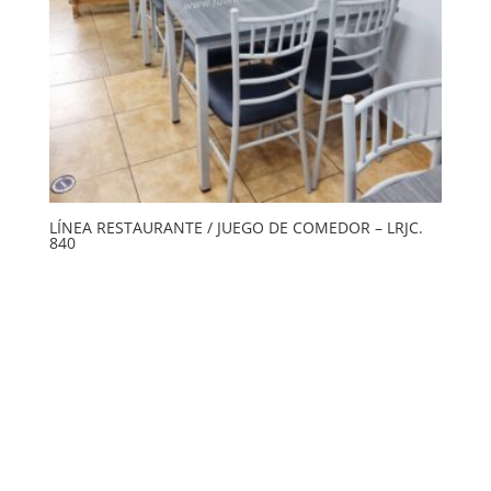
LÍNEA RESTAURANTE / JUEGO DE COMEDOR – LRJC.
840